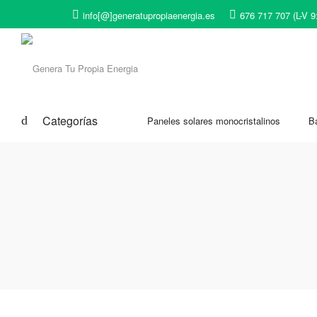
info[@]generatupropiaenergia.es
676 717 707 (L-V 9
Categorías
Paneles solares monocristalinos
Ba