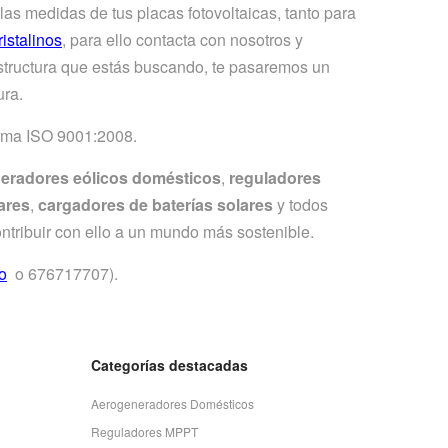
las medidas de tus placas fotovoltaicas, tanto para
istalinos
, para ello contacta con nosotros y
 estructura que estás buscando, te pasaremos un
ura.
norma ISO 9001:2008.
eradores eólicos domésticos
,
reguladores
ares
,
cargadores de baterías solares
y todos
ntribuir con ello a un mundo más sostenible.
o
o 676717707).
Categorías destacadas
Aerogeneradores Domésticos
Reguladores MPPT