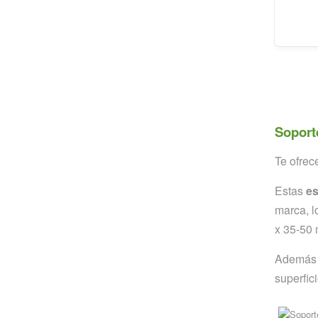
Soport
Te ofre
Estas
es
marca, l
x 35-50 
Además t
superfici