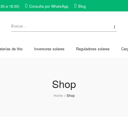
:30 a 18:30)
Consulta por WhatsApp
Blog
terías de litio
Inversores solares
Reguladores solares
Car
Shop
Home
Shop
/