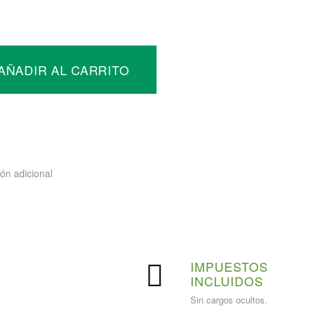
a
AÑADIR AL CARRITO
onaria
ad
ón adicional
PAGO
IMPUESTOS
SEGURO
INCLUIDOS
Pago seguro con tarjeta.
Sin cargos ocultos.