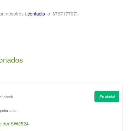
on nosotros (
contacto
o 676717707).
ionados
of stock
¡En oferta!
neider SW2524