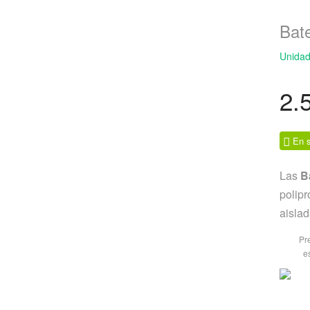
Bat
Unidad
2.
En s
Las
B
polipr
aislad
Pr
e