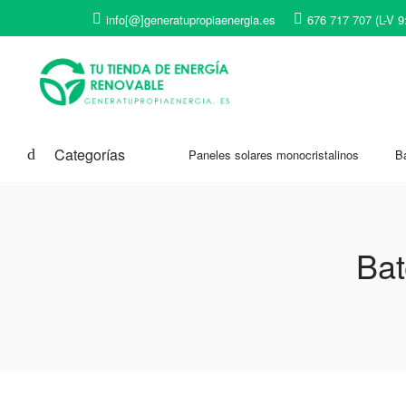
info[@]generatupropiaenergia.es
676 717 707 (L-V 9
Categorías
Paneles solares monocristalinos
Ba
Bat