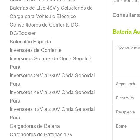
para ver dis
Baterías de Litio 48V y Soluciones de
Consultar s
Carga para Vehículo Eléctrico
Convertidores de Corriente DC-
Batería 
DC/Booster
Selección Especial
Tipo de plac
Inversores de Corriente
Inversores Solares de Onda Senoidal
Pura
Inversores 24V a 230V Onda Senoidal
Pura
Separación
Inversores 48V a 230V Onda Senoidal
Electrolito
Pura
Inversores 12V a 230V Onda Senoidal
Recipiente
Pura
Cargadores de Batería
Borne
Cargadores de Baterías 12V