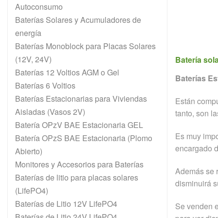
Autoconsumo
Baterías Solares y Acumuladores de
energía
Baterías Monoblock para Placas Solares
(12V, 24V)
Batería sol
Baterías 12 Voltios AGM o Gel
Baterías Es
Baterías 6 Voltios
Baterías Estacionarias para Viviendas
Están comp
Aisladas (Vasos 2V)
tanto, son l
Batería OPzV BAE Estacionaria GEL
Es muy impo
Batería OPzS BAE Estacionaria (Plomo
encargado d
Abierto)
Monitores y Accesorios para Baterías
Además se r
Baterías de litio para placas solares
disminuirá s
(LifePO4)
Baterías de Litio 12V LifePO4
Se venden e
Baterías de Litio 24V LifePO4