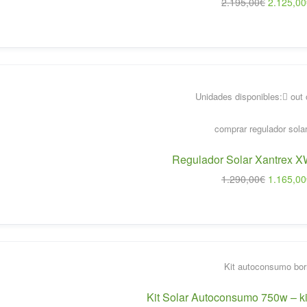
El
2.195,00
€
2.125,00
precio
original
era:
2.195,00
Unidades disponibles:
out 
Regulador Solar Xantrex 
El
1.290,00
€
1.165,00
precio
original
era:
1.290,00
Kit Solar Autoconsumo 750w – ki