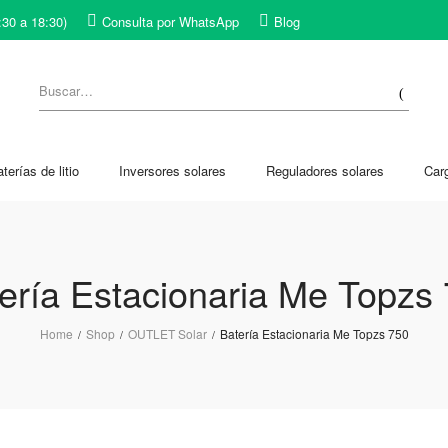
:30 a 18:30)
Consulta por WhatsApp
Blog
terías de litio
Inversores solares
Reguladores solares
Car
ería Estacionaria Me Topzs
Home
Shop
OUTLET Solar
Batería Estacionaria Me Topzs 750
/
/
/