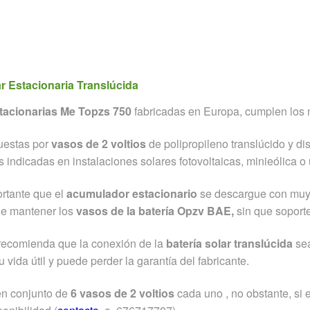
(+34) 676 717 707
ar Estacionaria Translúcida
tacionarias Me Topzs 750
fabricadas en Europa, cumplen los 
uestas por
vasos de 2 voltios
de polipropileno translúcido y di
as indicadas en instalaciones solares fotovoltaicas, minieólica o 
rtante que el
acumulador estacionario
se descargue con muy p
e mantener los
vasos de la batería Opzv BAE,
sin que soporte
ecomienda que la conexión de la
batería solar translúcida
sea
u vida útil y puede perder la garantía del fabricante.
n conjunto de
6 vasos de 2 voltios
cada uno , no obstante, si 