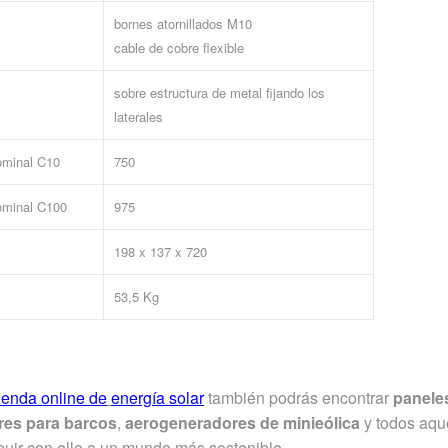
bornes atornillados M10
cable de cobre flexible
sobre estructura de metal fijando los
laterales
ominal C10
750
ominal C100
975
198 x 137 x 720
53,5 Kg
tienda online de
energía solar
también podrás encontrar
panele
res para barcos
,
aerogeneradores de minieólica
y todos aqu
buir con ello a un mundo más sostenible.