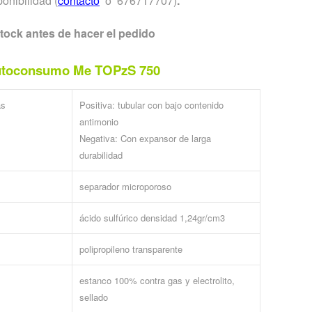
ponibilidad (
contacto
o 676717707)
.
tock antes de hacer el pedido
Autoconsumo Me TOPzS 750
as
Positiva: tubular con bajo contenido
antimonio
Negativa: Con expansor de larga
durabilidad
separador microporoso
ácido sulfúrico densidad 1,24gr/cm3
polipropileno transparente
estanco 100% contra gas y electrolito,
sellado