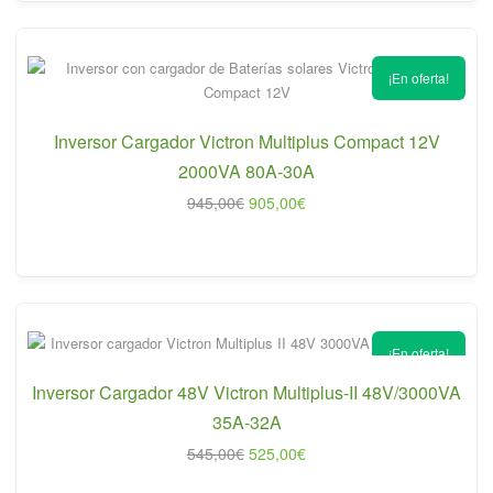
718,00€.
684,00€.
¡En oferta!
Inversor Cargador Victron Multiplus Compact 12V
2000VA 80A-30A
El
El
945,00
€
905,00
€
precio
precio
original
actual
era:
es:
945,00€.
905,00€.
¡En oferta!
Inversor Cargador 48V Victron Multiplus-II 48V/3000VA
35A-32A
El
El
545,00
€
525,00
€
precio
precio