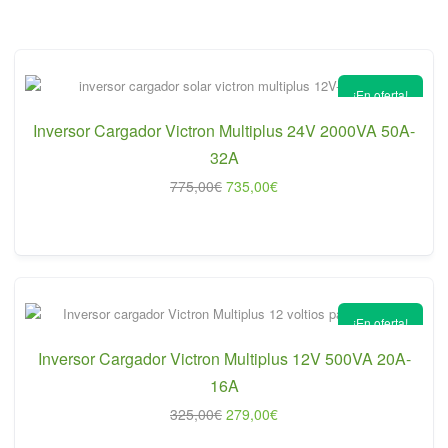
era:
es:
645,00€.
624,00€.
¡En oferta!
Inversor Cargador Victron Multiplus 24V 2000VA 50A-
32A
El
El
775,00
€
735,00
€
precio
precio
original
actual
era:
es:
775,00€.
735,00€.
¡En oferta!
Inversor Cargador Victron Multiplus 12V 500VA 20A-
16A
El
El
325,00
€
279,00
€
precio
precio