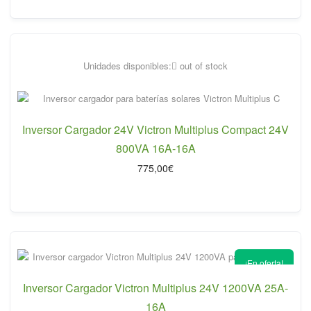
era:
es:
395,00€.
357,00€.
Unidades disponibles:
out of stock
Inversor Cargador 24V Victron Multiplus Compact 24V
800VA 16A-16A
775,00
€
¡En oferta!
Inversor Cargador Victron Multiplus 24V 1200VA 25A-
16A