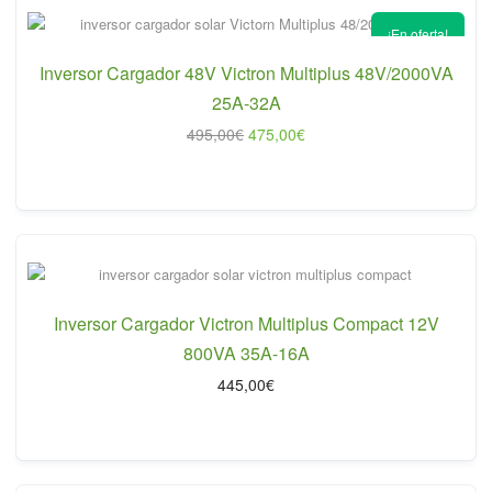
¡En oferta!
Inversor Cargador 48V Victron Multiplus 48V/2000VA
25A-32A
El
El
495,00
€
475,00
€
precio
precio
original
actual
era:
es:
495,00€.
475,00€.
Inversor Cargador Victron Multiplus Compact 12V
800VA 35A-16A
445,00
€