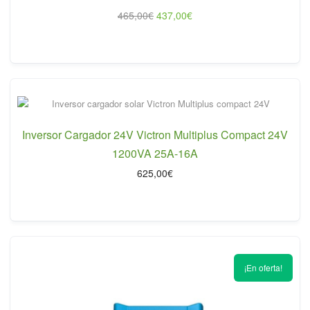
El
El
465,00
€
437,00
€
precio
precio
original
actual
era:
es:
465,00€.
437,00€.
Inversor Cargador 24V Victron Multiplus Compact 24V
1200VA 25A-16A
625,00
€
¡En oferta!