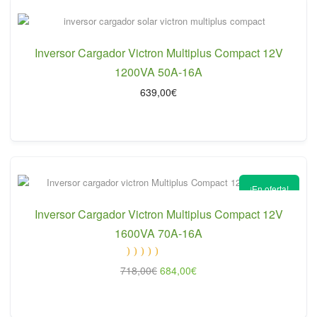
Inversor Cargador Victron Multiplus Compact 12V
1200VA 50A-16A
639,00
€
¡En oferta!
Inversor Cargador Victron Multiplus Compact 12V
1600VA 70A-16A
Valorado
El
El
718,00
€
684,00
€
con
5.00
de 5
precio
precio
original
actual
era:
es: