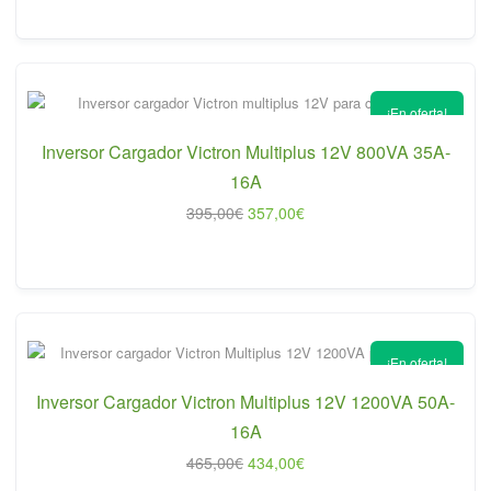
original
actual
era:
es:
325,00€.
279,00€.
¡En oferta!
Inversor Cargador Victron Multiplus 12V 800VA 35A-
16A
El
El
395,00
€
357,00
€
precio
precio
original
actual
era:
es:
395,00€.
357,00€.
¡En oferta!
Inversor Cargador Victron Multiplus 12V 1200VA 50A-
16A
El
El
465,00
€
434,00
€
precio
precio