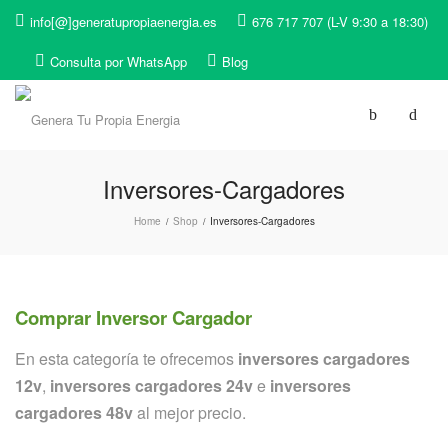
info[@]generatupropiaenergia.es
676 717 707 (L-V 9:30 a 18:30)
Consulta por WhatsApp
Blog
Inversores-Cargadores
Home
Shop
Inversores-Cargadores
/
/
Comprar Inversor Cargador
En esta categoría te ofrecemos
inversores cargadores
12v
,
inversores cargadores 24v
e
inversores
cargadores 48v
al mejor precio.