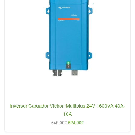
Inversor Cargador Victron Multiplus 24V 1600VA 40A-
16A
El
El
645,00
€
624,00
€
precio
precio
original
actual