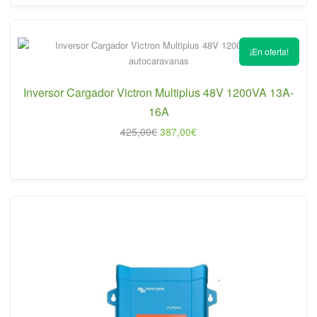
295,00€.
277,00€.
¡En oferta!
Inversor Cargador Victron Multiplus 48V 1200VA 13A-
16A
El
El
425,00
€
387,00
€
precio
precio
original
actual
era:
es:
425,00€.
387,00€.