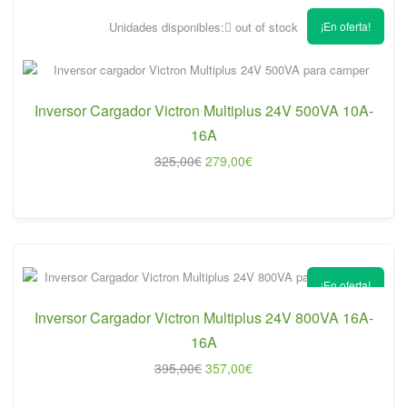
Unidades disponibles:
out of stock
¡En oferta!
Inversor Cargador Victron Multiplus 24V 500VA 10A-
16A
El
El
325,00
€
279,00
€
precio
precio
original
actual
era:
es:
325,00€.
279,00€.
¡En oferta!
Inversor Cargador Victron Multiplus 24V 800VA 16A-
16A
El
El
395,00
€
357,00
€
precio
precio
original
actual