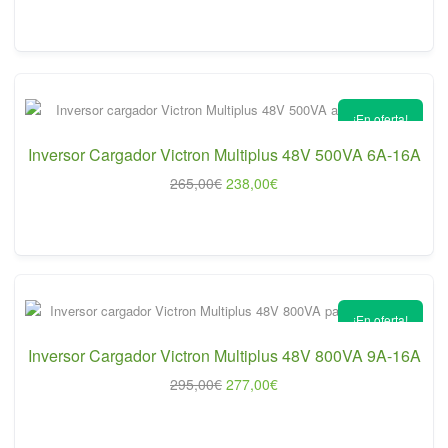
precio
precio
original
actual
era:
es:
945,00€.
869,00€.
¡En oferta!
Inversor Cargador Victron Multiplus 48V 500VA 6A-16A
El
El
265,00
€
238,00
€
precio
precio
original
actual
era:
es:
265,00€.
238,00€.
¡En oferta!
Inversor Cargador Victron Multiplus 48V 800VA 9A-16A
El
El
295,00
€
277,00
€
precio
precio
original
actual
era:
es: