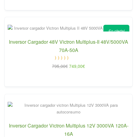
original
actual
era:
es:
545,00€.
525,00€.
¡En oferta!
Inversor Cargador 48V Victron Multiplus-II 48V/5000VA
70A-50A
Valorado
El
El
795,00
€
749,00
€
con
5.00
de 5
precio
precio
original
actual
era:
es:
795,00€.
749,00€.
Inversor Cargador Victron Multiplus 12V 3000VA 120A-
16A