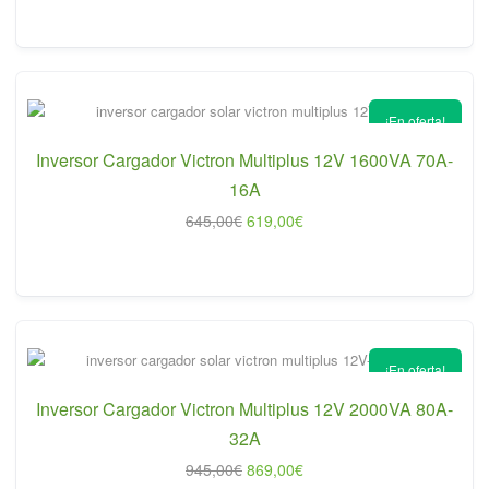
original
actual
era:
es:
465,00€.
434,00€.
¡En oferta!
Inversor Cargador Victron Multiplus 12V 1600VA 70A-
16A
El
El
645,00
€
619,00
€
precio
precio
original
actual
era:
es:
645,00€.
619,00€.
¡En oferta!
Inversor Cargador Victron Multiplus 12V 2000VA 80A-
32A
El
El
945,00
€
869,00
€