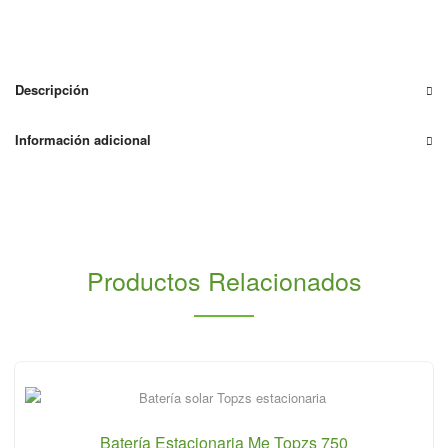
TAB
Ocean
OC-
60
Descripción
cantidad
Información adicional
Productos Relacionados
Batería Estacionaria Me Topzs 750