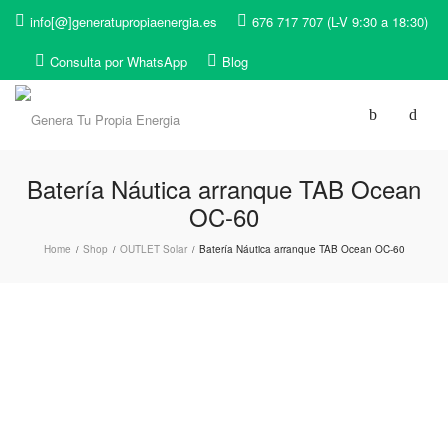
info[@]generatupropiaenergia.es
676 717 707 (L-V 9:30 a 18:30)
Consulta por WhatsApp
Blog
Batería Náutica arranque TAB Ocean
OC-60
Home
Shop
OUTLET Solar
Batería Náutica arranque TAB Ocean OC-60
/
/
/