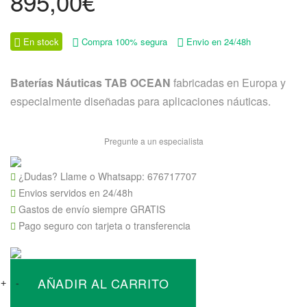
895,00
€
En stock
Compra 100% segura
Envio en 24/48h
Baterías Náuticas TAB OCEAN
fabricadas en Europa y
especialmente diseñadas para aplicaciones náuticas.
Pregunte a un especialista
¿Dudas? Llame o Whatsapp:
676717707
Envios servidos en 24/48h
Gastos de envío siempre GRATIS
Pago seguro con tarjeta o transferencia
Batería
AÑADIR AL CARRITO
Náutica
+
-
arranque