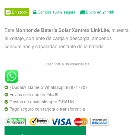
precio
precio
original
actual
En stock
Compra 100% segura
Envio en 24/48h
era:
es:
245,00€.
175,00€.
Este
Monitor de Batería Solar Xantrex LinkLite,
muestra
el voltaje, corriente de carga y descarga, amperios
consumidos y capacidad restante de la batería.
Pregunte a un especialista
¿Dudas? Llame o Whatsapp:
676717707
Envios servidos en 24/48h
Gastos de envío siempre GRATIS
Pago seguro con tarjeta o transferencia
Monitor