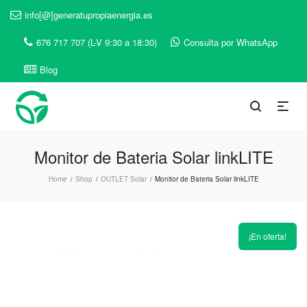
info[@]generatupropiaenergia.es
676 717 707 (L-V 9:30 a 18:30)
Consulta por WhatsApp
Blog
Monitor de Bateria Solar linkLITE
Home
Shop
OUTLET Solar
Monitor de Bateria Solar linkLITE
/
/
/
¡En oferta!