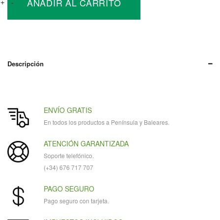
AÑADIR AL CARRITO
de
+
-
Bateria
Solar
linkLITE
cantidad
Descripción
ENVÍO GRATIS
En todos los productos a Península y Baleares.
ATENCIÓN GARANTIZADA
Soporte telefónico.
(+34) 676 717 707
PAGO SEGURO
Pago seguro con tarjeta.