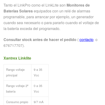
Tanto el LinkPro como el LinkLite son
Monitores de
Baterías Solares
equipados con un relé de alarmas
programable, para arrancar por ejemplo, un generador
cuando sea necesario o para pararlo cuando el voltaje de
la batería exceda del programado.
Consultar stock antes de hacer el pedido
(
contacto
o
676717707).
Xantrex Linklite
Rango voltaje
9 a 35
principal
Vcc
Rango voltaje 2ª
0 a 35
batería
Vcc
Consumo propio
9/7 mA