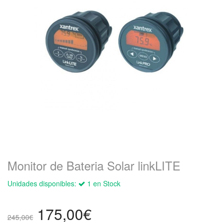
Monitor de Bateria Solar linkLITE
Unidades disponibles:
1 en Stock
El
El
175,00
€
245,00
€