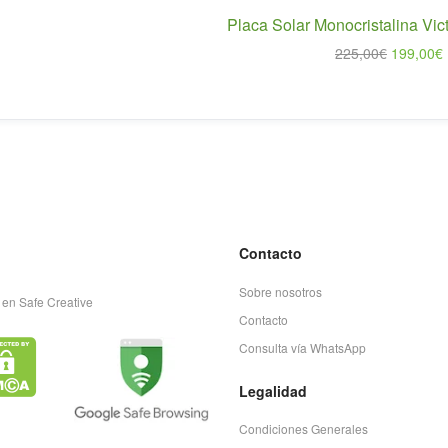
Placa Solar Monocristalina Vi
El
E
225,00
€
199,00
€
precio
original
era:
225,00€.
Contacto
Sobre nosotros
 en Safe Creative
Contacto
Consulta vía WhatsApp
Legalidad
Condiciones Generales