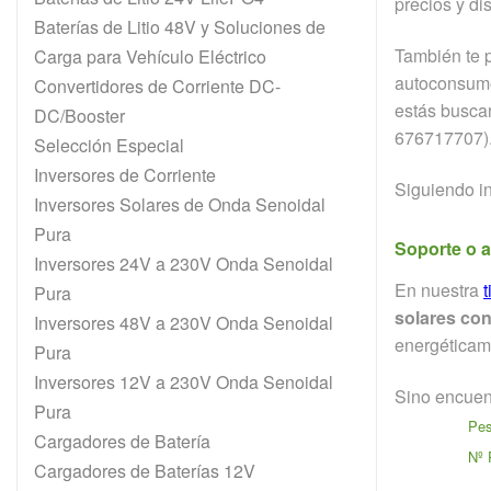
precios y di
Baterías de Litio 48V y Soluciones de
También te 
Carga para Vehículo Eléctrico
autoconsumo,
Convertidores de Corriente DC-
estás buscan
DC/Booster
676717707)
Selección Especial
Inversores de Corriente
Siguiendo in
Inversores Solares de Onda Senoidal
Pura
Soporte o a
Inversores 24V a 230V Onda Senoidal
En nuestra
Pura
solares con
Inversores 48V a 230V Onda Senoidal
energéticame
Pura
Inversores 12V a 230V Onda Senoidal
Sino encuent
Pura
Pe
Cargadores de Batería
Nº 
Cargadores de Baterías 12V