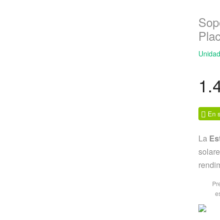
Sopo
Pla
Unidad
1.
En s
La
Es
solare
rendi
Pr
e