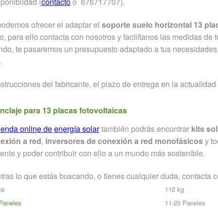
sponiblidad (
contacto
o 676717707).
podemos ofrecer el adaptar el
soporte suelo horizontal 13 pla
 para ello contacta con nosotros y facilítanos las medidas de tu
do, te pasaremos un presupuesto adaptado a tus necesidades, p
.
strucciones del fabricante, el plazo de entrega en la actualida
nclaje para 13 placas fotovoltaicas
tienda online de
energía solar
también podrás encontrar
kits so
exión a red
,
inversores de conexión a red monofásicos
y to
nte y poder contribuir con ello a un mundo más sostenible.
ras lo que estás buscando, o tienes cualquier duda, contacta c
so
112 kg
Paneles
11-20 Paneles