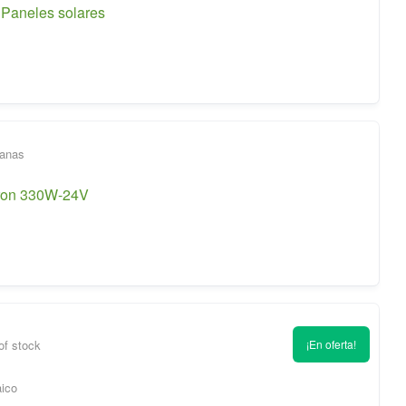
 Paneles solares
ctron 330W-24V
of stock
¡En oferta!