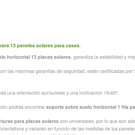
Soporte telefónico.
Península y Baleares.
(+34) 676 717 707
para 13 paneles solares para casas.
lo horizontal 13 placas solares
, garantiza la estabilidad y me
on las máximas garantías de seguridad, están certificadas por
a una orientación sur/sureste y una inclinación 15/45º.
ción podrás encontrar
soporte sobre suelo horizontal 1 fila p
cturas para placas solares
son universales, por lo que son ada
orientativos y variarán en función de las medidas de tus panel