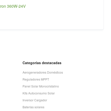
ctron 360W-24V
l
precio
actual
es:
199,00€.
Categorías destacadas
Aerogeneradores Domésticos
Reguladores MPPT
Panel Solar Monocristalino
Kits Autoconsumo Solar
Inversor Cargador
Baterías solares