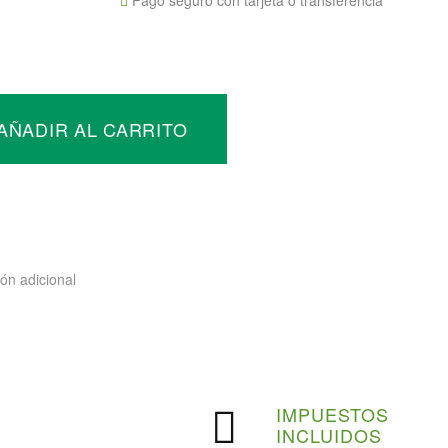
Pago seguro con tarjeta o transferencia
e
AÑADIR AL CARRITO
tal
ón adicional
s
ad
PAGO
IMPUESTOS
SEGURO
INCLUIDOS