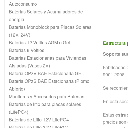
Autoconsumo
a 
Baterías Solares y Acumuladores de
energía
Baterías Monoblock para Placas Solares
(12V, 24V)
Baterías 12 Voltios AGM o Gel
Estructura 
Baterías 6 Voltios
Soporte sue
Baterías Estacionarias para Viviendas
Aisladas (Vasos 2V)
Fabricadas c
Batería OPzV BAE Estacionaria GEL
9001:2008.
Batería OPzS BAE Estacionaria (Plomo
Se recomiend
Abierto)
Monitores y Accesorios para Baterías
En esta sec
Baterías de litio para placas solares
(LifePO4)
Estas
estru
Baterías de Litio 12V LifePO4
precios son 
Baterías de Litio 24V LifePO4