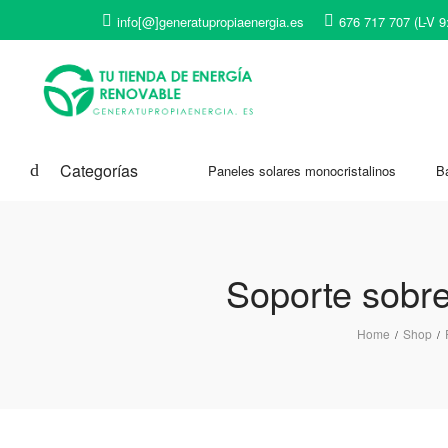
info[@]generatupropiaenergia.es
676 717 707 (L-V 9
Categorías
Paneles solares monocristalinos
Ba
Soporte sobre
Home
Shop
/
/