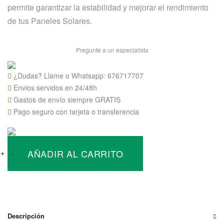
permite garantizar la estabilidad y mejorar el rendimiento
de tus Paneles Solares.
Pregunte a un especialista
¿Dudas? Llame o Whatsapp:
676717707
Envios servidos en 24/48h
Gastos de envío siempre GRATIS
Pago seguro con tarjeta o transferencia
Soporte
AÑADIR AL CARRITO
sobre
+
-
suelo
XL
1
Fila
para
Descripción