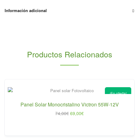
8
Placas
Información adicional
Solares
Autoconsumo
cantidad
Productos Relacionados
¡En oferta!
Panel Solar Monocristalino Victron 55W-12V
El
El
74,00
€
69,00
€
precio
precio
original
actual
era:
es:
74,00€.
69,00€.