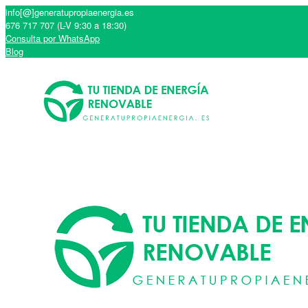
info[@]generatupropiaenergia.es
676 717 707 (L-V 9:30 a 18:30)
Consulta por WhatsApp
Blog