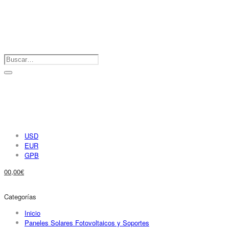
USD
EUR
GPB
0
0,00
€
Categorías
Inicio
Paneles Solares Fotovoltaicos y Soportes