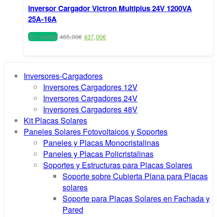
Inversor Cargador Victron Multiplus 24V 1200VA
25A-16A
El
El
¡En oferta!
465,00
€
437,00
€
precio
precio
original
actual
era:
es:
465,00€.
437,00€.
Inversores-Cargadores
Inversores Cargadores 12V
Inversores Cargadores 24V
Inversores Cargadores 48V
Kit Placas Solares
Paneles Solares Fotovoltaicos y Soportes
Paneles y Placas Monocristalinas
Paneles y Placas Policristalinas
Soportes y Estructuras para Placas Solares
Soporte sobre Cubierta Plana para Placas
solares
Soporte para Placas Solares en Fachada y
Pared