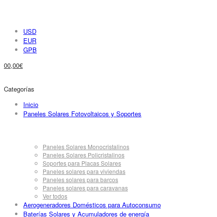
USD
EUR
GPB
0
0,00
€
Categorías
Inicio
Paneles Solares Fotovoltaicos y Soportes
Paneles Solares Monocristalinos
Paneles Solares Policristalinos
Soportes para Placas Solares
Paneles solares para viviendas
Paneles solares para barcos
Paneles solares para caravanas
Ver todos
Aerogeneradores Domésticos para Autoconsumo
Baterías Solares y Acumuladores de energía