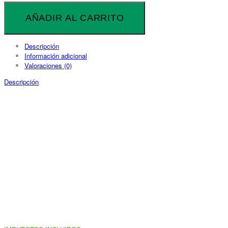
Cargador
Victron
AÑADIR AL CARRITO
Multiplus
24V
1600VA
Descripción
40A-
Información adicional
16A
Valoraciones (0)
cantidad
Descripción
ENVÍO GRATIS
En todos los productos a Península y Baleares.
ATENCIÓN PERSONALIZADA
Soporte telefónico.
(+34) 676 717 707
PAGO SEGURO
Pago seguro con tarjeta.