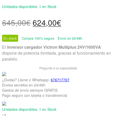
Unidades disponibles:
1 en Stock
El
El
645,00
€
624,00
€
precio
precio
En stock
Compra 100% segura
Envio en 24/48h
original
actual
El
inversor cargador Victron Multiplus 24V/1600VA
dispone de potencia ilimitada, gracias al funcionamiento en
era:
es:
paralelo.
645,00€.
624,00€.
Pregunte a un especialista
¿Dudas? Llame o Whatsapp:
676717707
Envios servidos en 24/48h
Gastos de envío siempre GRATIS
Pago seguro con tarjeta o transferencia
Unidades disponibles:
1 en Stock
Inversor
-
+