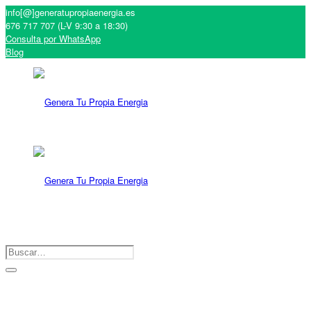
info[@]generatupropiaenergia.es
676 717 707 (L-V 9:30 a 18:30)
Consulta por WhatsApp
Blog