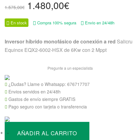
El
El
1.480,00
€
1.575,00
€
precio
precio
original
actual
En stock
Compra 100% segura
Envio en 24/48h
era:
es:
1.575,00€.
1.480,00€.
Inversor híbrido monofásico de conexión a red
Salicru
Equinox EQX2-6002-HSX de 6Kw con 2 Mppt
Pregunte a un especialista
¿Dudas? Llame o Whatsapp:
676717707
Envios servidos en 24/48h
Gastos de envío siempre GRATIS
Pago seguro con tarjeta o transferencia
Inversor
AÑADIR AL CARRITO
Hibrido
+
-