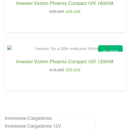
Inversor Victron Phoenix Compact 12V 1600VA
El
El
525,00
€
499,00
€
precio
precio
original
actual
era:
es:
525,00€.
499,00€.
¡En oferta!
Inversor Victron Phoenix Compact 12V 1200VA
El
El
415,00
€
359,00
€
precio
precio
original
actual
era:
es:
415,00€.
359,00€.
Inversores-Cargadores
Inversores Cargadores 12V