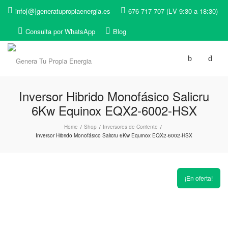
info[@]generatupropiaenergia.es
676 717 707 (L-V 9:30 a 18:30)
Consulta por WhatsApp
Blog
Inversor Hibrido Monofásico Salicru
6Kw Equinox EQX2-6002-HSX
Home
Shop
Inversores de Corriente
/
/
/
Inversor Hibrido Monofásico Salicru 6Kw Equinox EQX2-6002-HSX
¡En oferta!