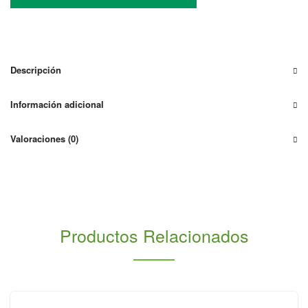
Monofásico
Salicru
6Kw
Equinox
EQX2-
Descripción
6002-
HSX
Información adicional
cantidad
Valoraciones (0)
Productos Relacionados