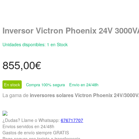
Inversor Victron Phoenix 24V 3000V
Unidades disponibles:
1 en Stock
855,00
€
En stock
Compra 100% segura
Envio en 24/48h
La gama de
inversores solares Victron Phoenix 24V/3000
¿Dudas? Llame o Whatsapp:
676717707
Envios servidos en 24/48h
Gastos de envío siempre GRATIS
Pago seguro con tarjeta o transferencia