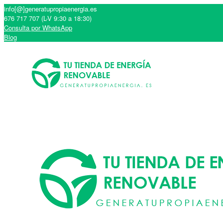
info[@]generatupropiaenergia.es
676 717 707 (L-V 9:30 a 18:30)
Consulta por WhatsApp
Blog