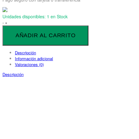
Unidades disponibles:
1 en Stock
Inversor
-
+
Victron
Phoenix
AÑADIR AL CARRITO
24V
3000VA
cantidad
Descripción
Información adicional
Valoraciones (0)
Descripción
ENVÍO GRATIS
En todos los productos a Península y Baleares.
ATENCIÓN PERSONALIZADA
Soporte telefónico.
(+34) 676 717 707