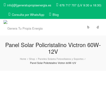
info[@]generatupropiaenergia.es
676 717 707 (L-V 9:30 a 18:30)
Consulta por WhatsApp
Blog
Panel Solar Policristalino Victron 60W-
12V
Home
Shop
Paneles Solares Fotovoltaicos y Soportes
/
/
/
Panel Solar Policristalino Victron 60W-12V