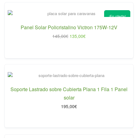
¡En oferta!
Panel Solar Policristalino Victron 175W-12V
El
El
145,00
€
135,00
€
precio
precio
original
actual
era:
es:
145,00€.
135,00€.
Soporte Lastrado sobre Cubierta Plana 1 Fila 1 Panel
solar
195,00
€