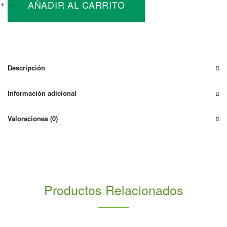
AÑADIR AL CARRITO
Solar
+
-
Policristalino
Victron
60W-
12V
cantidad
Descripción
Información adicional
Valoraciones (0)
Productos Relacionados