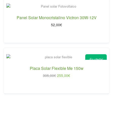
Panel Solar Monocristalino Victron 30W-12V
52,00
€
¡En oferta!
Placa Solar Flexible Me 150w
El
El
305,00
€
255,00
€
precio
precio
original
actual
era:
es:
305,00€.
255,00€.