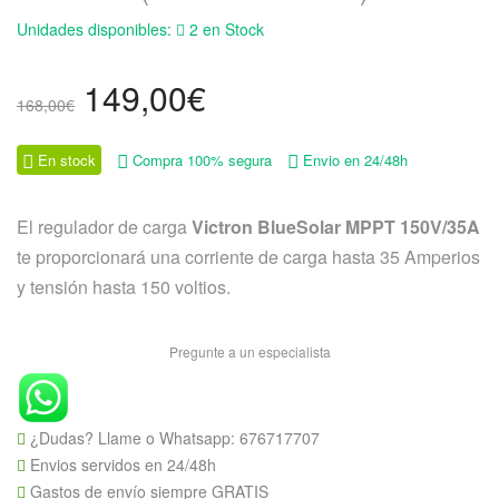
Unidades disponibles:
2 en Stock
El
El
149,00
€
168,00
€
precio
precio
original
actual
En stock
Compra 100% segura
Envio en 24/48h
era:
es:
168,00€.
149,00€.
El regulador de carga
Victron BlueSolar MPPT 150V/35A
te proporcionará una corriente de carga hasta 35 Amperios
y tensión hasta 150 voltios.
Pregunte a un especialista
¿Dudas? Llame o Whatsapp:
676717707
Envios servidos en 24/48h
Gastos de envío siempre GRATIS