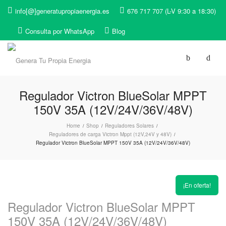
info[@]generatupropiaenergia.es
676 717 707 (L-V 9:30 a 18:30)
Consulta por WhatsApp
Blog
Regulador Victron BlueSolar MPPT
150V 35A (12V/24V/36V/48V)
Home
Shop
Reguladores Solares
/
/
/
Reguladores de carga Victron Mppt (12V,24V y 48V)
/
Regulador Victron BlueSolar MPPT 150V 35A (12V/24V/36V/48V)
¡En oferta!
Regulador Victron BlueSolar MPPT
150V 35A (12V/24V/36V/48V)