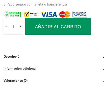
Pago seguro con tarjeta o transferencia
Regulador
AÑADIR AL CARRITO
Victron
-
+
BlueSolar
MPPT
150V
35A
(12V/24V/36V/48V)
Descripción
cantidad
Información adicional
Valoraciones (0)