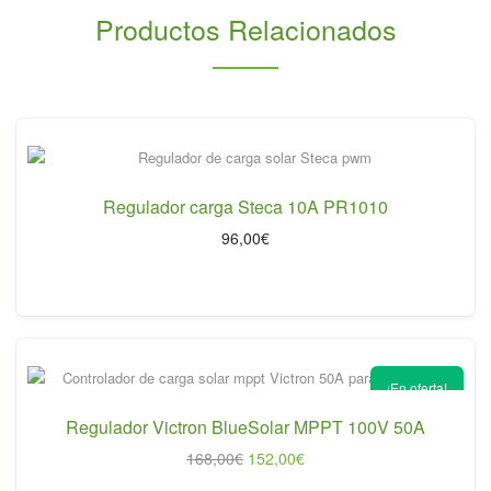
Productos Relacionados
Regulador carga Steca 10A PR1010
96,00
€
¡En oferta!
Regulador Victron BlueSolar MPPT 100V 50A
El
El
168,00
€
152,00
€
precio
precio