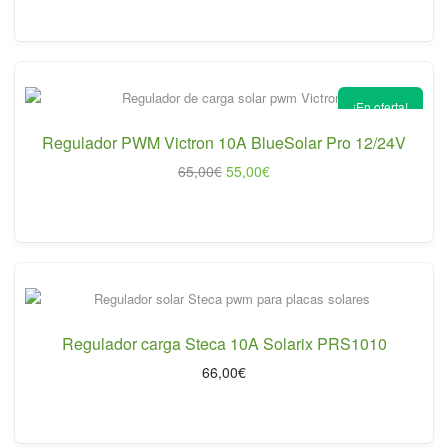
original
actual
era:
es:
168,00€.
152,00€.
¡En oferta!
Regulador PWM Victron 10A BlueSolar Pro 12/24V
El
El
65,00
€
55,00
€
precio
precio
original
actual
era:
es:
65,00€.
55,00€.
Regulador carga Steca 10A Solarix PRS1010
66,00
€