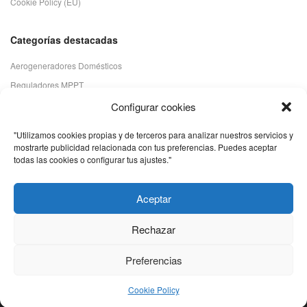
Cookie Policy (EU)
Categorías destacadas
Aerogeneradores Domésticos
Reguladores MPPT
Panel Solar Monocristalino
Configurar cookies
Kits Autoconsumo Solar
"Utilizamos cookies propias y de terceros para analizar nuestros servicios y
Inversor Cargador
mostrarte publicidad relacionada con tus preferencias. Puedes aceptar
todas las cookies o configurar tus ajustes."
Baterías solares
Baterías de litio
Aceptar
Rechazar
© 2018 Genera tu propia Energia
Preferencias
0
Cookie Policy