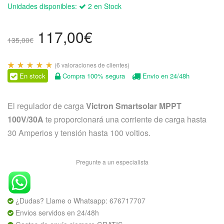
Unidades disponibles:
2 en Stock
El
El
117,00
€
135,00
€
precio
precio
original
actual
(
6
valoraciones de clientes)
Valorado
6
era:
es:
En stock
Compra 100% segura
Envio en 24/48h
con
5.00
135,00€.
117,00€.
de 5
en
El regulador de carga
Victron Smartsolar MPPT
base
a
100V/30A
te proporcionará una corriente de carga hasta
valoraciones
de
30 Amperios y tensión hasta 100 voltios.
clientes
Pregunte a un especialista
¿Dudas? Llame o Whatsapp:
676717707
Envios servidos en 24/48h