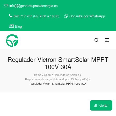
info[@]generatupropiaenergia.es
676 717 707 (L-V 9:30 a 18:30)
Consulta por WhatsApp
Blog
Regulador Victron SmartSolar MPPT
100V 30A
Home
Shop
Reguladores Solares
/
/
/
Reguladores de carga Victron Mppt (12V,24V y 48V)
/
Regulador Victron SmartSolar MPPT 100V 30A
¡En oferta!