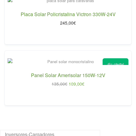
Placa Solar Policristalina Victron 330W-24V
245,00
€
¡En oferta!
Panel Solar Amerisolar 150W-12V
El
El
135,00
€
109,00
€
precio
precio
original
actual
era:
es:
135,00€.
109,00€.
Inversores-Cargadores