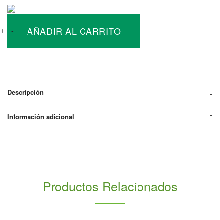
Soporte
AÑADIR AL CARRITO
sobre
+
-
Fachada
5
Placas
Solares
cantidad
Descripción
Información adicional
Productos Relacionados