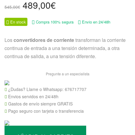
El
El
489,00
€
545,00
€
precio
precio
original
actual
En stock
Compra 100% segura
Envio en 24/48h
era:
es:
545,00€.
489,00€.
Los
convertidores de corriente
transforman la corriente
continua de entrada a una tensión determinada, a otra
continua de salida, a una tensión diferente.
Pregunte a un especialista
¿Dudas? Llame o Whatsapp:
676717707
Envios servidos en 24/48h
Gastos de envío siempre GRATIS
Pago seguro con tarjeta o transferencia
Victron