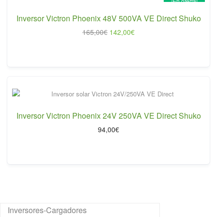
¡En oferta!
Inversor Victron Phoenix 48V 500VA VE Direct Shuko
El
El
165,00
€
142,00
€
precio
precio
original
actual
era:
es:
165,00€.
142,00€.
Inversor Victron Phoenix 24V 250VA VE Direct Shuko
94,00
€
Inversores-Cargadores