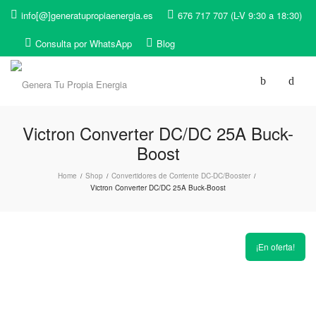
info[@]generatupropiaenergia.es
676 717 707 (L-V 9:30 a 18:30)
Consulta por WhatsApp
Blog
Victron Converter DC/DC 25A Buck-
Boost
Home
Shop
Convertidores de Corriente DC-DC/Booster
/
/
/
Victron Converter DC/DC 25A Buck-Boost
¡En oferta!