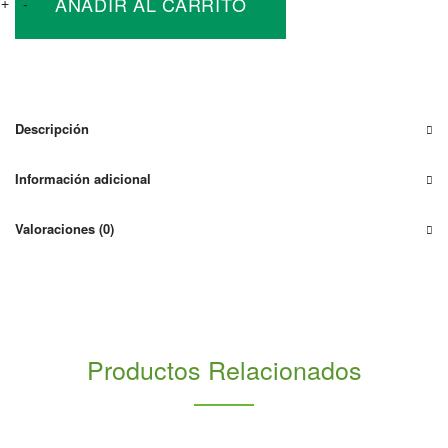
AÑADIR AL CARRITO
Converter
+
-
DC/DC
25A
Buck-
Boost
cantidad
Descripción
Información adicional
Valoraciones (0)
Productos Relacionados