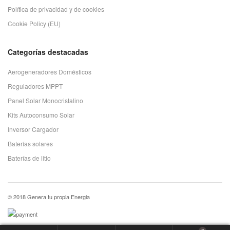
Política de privacidad y de cookies
Cookie Policy (EU)
Categorías destacadas
Aerogeneradores Domésticos
Reguladores MPPT
Panel Solar Monocristalino
Kits Autoconsumo Solar
Inversor Cargador
Baterías solares
Baterías de litio
© 2018 Genera tu propia Energia