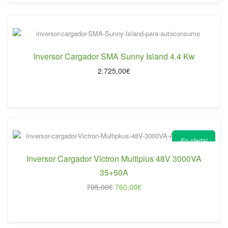
718,00€.
684,00€.
Inversor Cargador SMA Sunny Island 4.4 Kw
2.725,00
€
¡En oferta!
Inversor Cargador Victron Multiplus 48V 3000VA
35+50A
El
El
795,00
€
760,00
€
precio
precio
original
actual
era:
es:
795,00€.
760,00€.