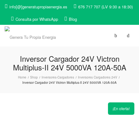
info[@]generatupropiaenergia.es
676 717 707 (L-V 9:30 a 18:30)
Consulta por WhatsApp
Blog
Inversor Cargador 24V Victron
Multiplus-II 24V 5000VA 120A-50A
Home
Shop
Inversores-Cargadores
Inversores Cargadores 24V
/
/
/
/
Inversor Cargador 24V Victron Multiplus-II 24V 5000VA 120A-50A
¡En oferta!