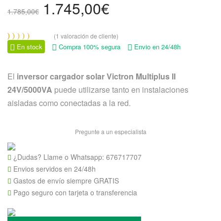
El
El
1.745,00
€
1.785,00
€
precio
precio
original
actual
(
1
valoración de cliente)
Valorado
1
era:
es:
En stock
Compra 100% segura
Envio en 24/48h
con
5.00
de 5 en
1.785,00€.
1.745,00€.
base a
valoración
El
inversor cargador solar Victron Multiplus II
de un
cliente
24V/5000VA
puede utilizarse tanto en instalaciones
aisladas como conectadas a la red.
Pregunte a un especialista
¿Dudas? Llame o Whatsapp:
676717707
Envios servidos en 24/48h
Gastos de envío siempre GRATIS
Pago seguro con tarjeta o transferencia