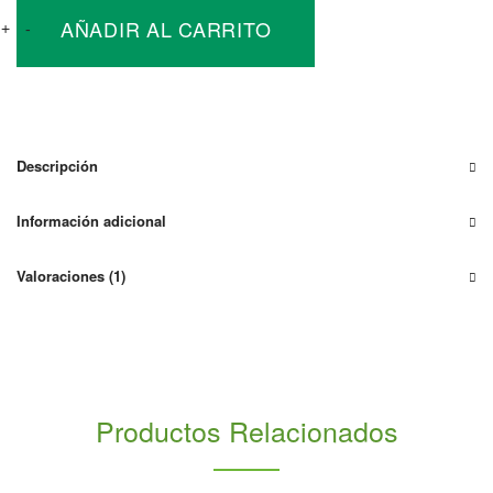
Inversor
AÑADIR AL CARRITO
Cargador
+
-
24V
Victron
Multiplus-
II
24V
Descripción
5000VA
120A-
Información adicional
50A
cantidad
Valoraciones (1)
Productos Relacionados