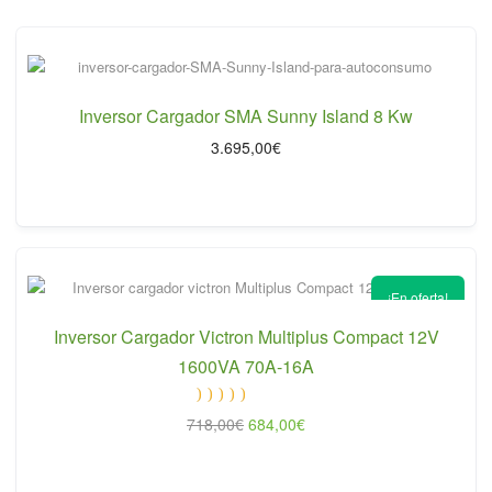
Inversor Cargador SMA Sunny Island 8 Kw
3.695,00
€
¡En oferta!
Inversor Cargador Victron Multiplus Compact 12V
1600VA 70A-16A
Valorado
El
El
718,00
€
684,00
€
con
5.00
de 5
precio
precio
original
actual
era:
es: