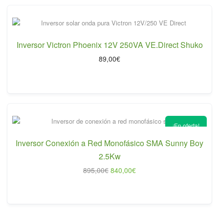
Inversor Victron Phoenix 12V 250VA VE.Direct Shuko
89,00
€
¡En oferta!
Inversor Conexión a Red Monofásico SMA Sunny Boy
2.5Kw
El
El
895,00
€
840,00
€
precio
precio
original
actual
era:
es:
895,00€.
840,00€.