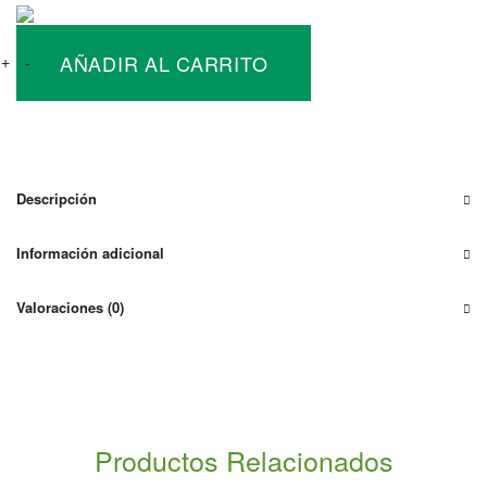
Inversor
AÑADIR AL CARRITO
de
+
-
Conexión
a
Red
Trifásico
SMA
Descripción
Sunny
Tripower
Información adicional
10Kw
cantidad
Valoraciones (0)
Productos Relacionados