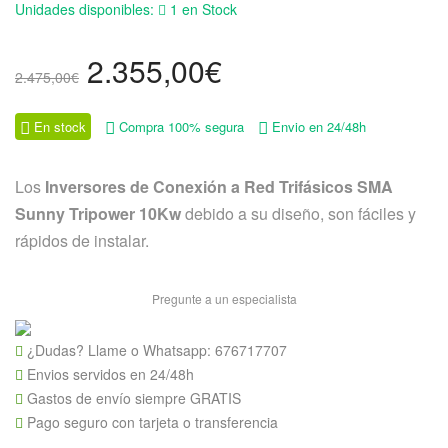
Unidades disponibles:
1 en Stock
El
El
2.355,00
€
2.475,00
€
precio
precio
original
actual
En stock
Compra 100% segura
Envio en 24/48h
era:
es:
2.475,00€.
2.355,00€.
Los
Inversores de Conexión a Red Trifásicos SMA
Sunny Tripower 10Kw
debido a su diseño, son fáciles y
rápidos de instalar.
Pregunte a un especialista
¿Dudas? Llame o Whatsapp:
676717707
Envios servidos en 24/48h
Gastos de envío siempre GRATIS
Pago seguro con tarjeta o transferencia