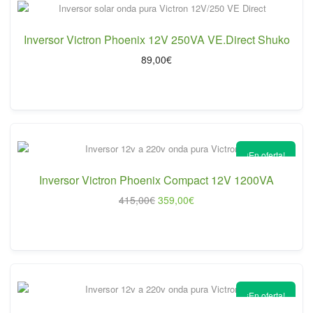
Inversor Victron Phoenix 12V 250VA VE.Direct Shuko
89,00
€
¡En oferta!
Inversor Victron Phoenix Compact 12V 1200VA
El
El
415,00
€
359,00
€
precio
precio
original
actual
era:
es:
415,00€.
359,00€.
¡En oferta!