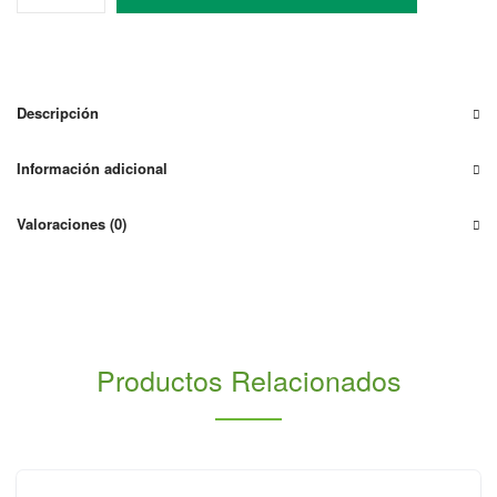
Salicru
3Kw
Equinox
EQX2-
3002-
Descripción
SX
con
Información adicional
2
Mppt
Valoraciones (0)
cantidad
Productos Relacionados