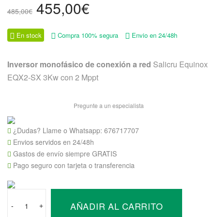
El
El
455,00
€
485,00
€
precio
precio
original
actual
En stock
Compra 100% segura
Envio en 24/48h
era:
es:
485,00€.
455,00€.
Inversor monofásico de conexión a red
Salicru Equinox
EQX2-SX 3Kw con 2 Mppt
Pregunte a un especialista
¿Dudas? Llame o Whatsapp:
676717707
Envios servidos en 24/48h
Gastos de envío siempre GRATIS
Pago seguro con tarjeta o transferencia
Inversor
AÑADIR AL CARRITO
Monofásico
-
+