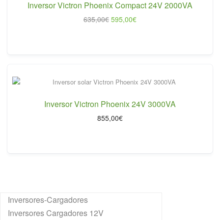
Inversor Victron Phoenix Compact 24V 2000VA
El
El
635,00
€
595,00
€
precio
precio
original
actual
era:
es:
635,00€.
595,00€.
Inversor Victron Phoenix 24V 3000VA
855,00
€
Inversores-Cargadores
Inversores Cargadores 12V