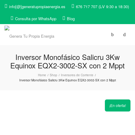
info[@]generatupropiaenergia.es
676 717 707 (L-V 9:30 a 18:30)
Consulta por WhatsApp
Blog
Inversor Monofásico Salicru 3Kw
Equinox EQX2-3002-SX con 2 Mppt
Home
Shop
Inversores de Corriente
/
/
/
Inversor Monofásico Salicru 3Kw Equinox EQX2-3002-SX con 2 Mppt
¡En oferta!