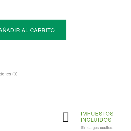
or
AÑADIR AL CARRITO
co
x
ciones (0)
ad
PAGO
IMPUESTOS
SEGURO
INCLUIDOS
Pago seguro con tarjeta.
Sin cargos ocultos.