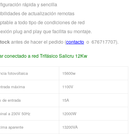
iguración rápida y sencilla
ibilidades de actualización remotas
ptable a todo tipo de condiciones de red
xión plug and play que facilita su montaje.
stock
antes de hacer el pedido (
contacto
o 676717707).
ar conectado a red Trifásico Salicru 12Kw
cia fotovoltaica
15600w
ntrada máxima
1100V
x de entrada
15A
inal a 230V 50Hz
12000W
xima aparente
13200VA