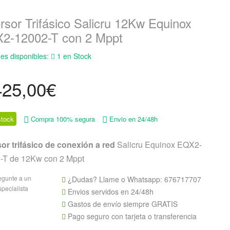
rsor Trifásico Salicru 12Kw Equinox
2-12002-T con 2 Mppt
es disponibles:
1 en Stock
425,00
€
tock
Compra 100% segura
Envio en 24/48h
sor trifásico de conexión a red
Salicru Equinox EQX2-
-T de 12Kw con 2 Mppt
egunte a un
¿Dudas? Llame o Whatsapp:
676717707
specialista
Envios servidos en 24/48h
Gastos de envío siempre GRATIS
Pago seguro con tarjeta o transferencia