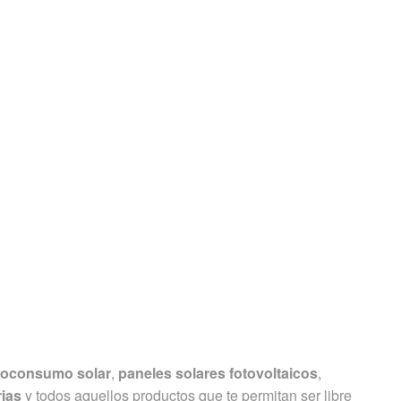
utoconsumo solar
,
paneles solares fotovoltaicos
,
rias
y todos aquellos productos que te permitan ser libre