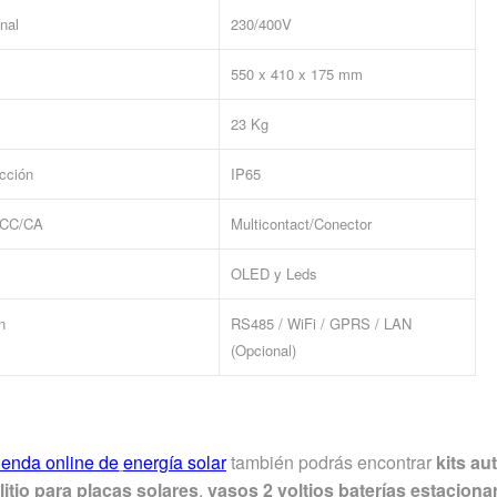
nal
230/400V
550 x 410 x 175 mm
23 Kg
ección
IP65
 CC/CA
Multicontact/Conector
OLED y Leds
n
RS485 / WiFi / GPRS / LAN
(Opcional)
tienda online de
energía solar
también podrás encontrar
kits a
litio para placas solares
,
vasos 2 voltios baterías estaciona