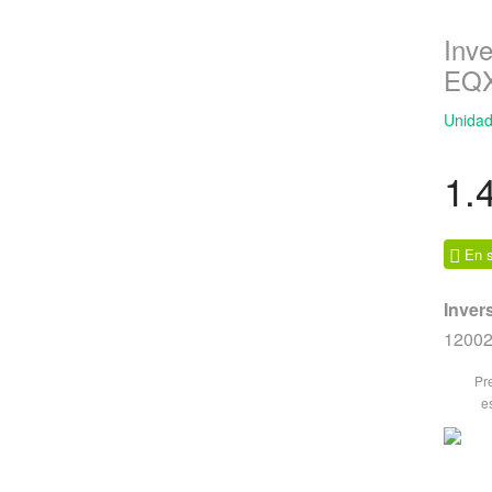
Inve
EQX
Unidad
1.
En s
Inver
12002
Pr
e