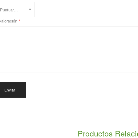
valoración
*
Productos Relac