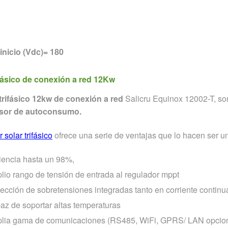
(+34) 676 717 707
inicio (Vdc)= 180
ifásico de conexión a red 12Kw
trifásico 12kw de conexión a red
Salicru Equinox 12002-T, son
rsor de autoconsumo.
 solar trifásico
ofrece una serie de ventajas que lo hacen ser 
ciencia hasta un 98%,
lio rango de tensión de entrada al regulador mppt
ección de sobretensiones integradas tanto en corriente continu
az de soportar altas temperaturas
lia gama de comunicaciones (RS485, WiFi, GPRS/ LAN opcion