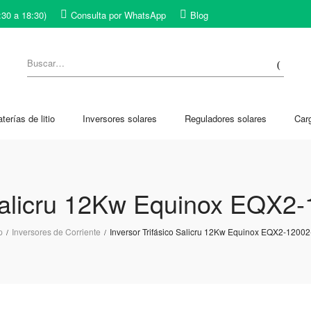
:30 a 18:30)
Consulta por WhatsApp
Blog
terías de litio
Inversores solares
Reguladores solares
Car
 Salicru 12Kw Equinox EQX2
p
Inversores de Corriente
Inversor Trifásico Salicru 12Kw Equinox EQX2-12002
/
/