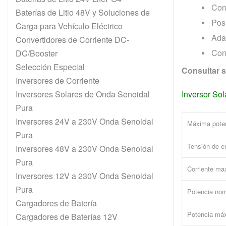
Conf
Baterías de Litio 48V y Soluciones de
Pos
Carga para Vehículo Eléctrico
Ada
Convertidores de Corriente DC-
Cone
DC/Booster
Selección Especial
Consultar 
Inversores de Corriente
Inversores Solares de Onda Senoidal
Inversor Sol
Pura
Inversores 24V a 230V Onda Senoidal
Máxima poten
Pura
Tensión de e
Inversores 48V a 230V Onda Senoidal
Pura
Corriente ma
Inversores 12V a 230V Onda Senoidal
Pura
Potencia nom
Cargadores de Batería
Potencia má
Cargadores de Baterías 12V