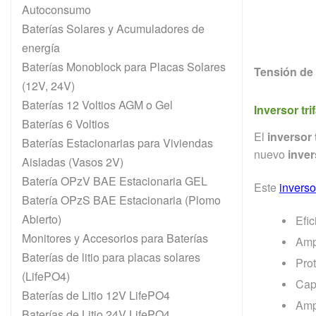
Autoconsumo
Baterías Solares y Acumuladores de
energía
Baterías Monoblock para Placas Solares
Tensión de 
(12V, 24V)
Baterías 12 Voltios AGM o Gel
Inversor tr
Baterías 6 Voltios
El
inversor 
Baterías Estacionarias para Viviendas
nuevo
inve
Aisladas (Vasos 2V)
Batería OPzV BAE Estacionaria GEL
Este
inversor
Batería OPzS BAE Estacionaria (Plomo
Abierto)
Efi
Monitores y Accesorios para Baterías
Amp
Baterías de litio para placas solares
Prot
(LifePO4)
Cap
Baterías de Litio 12V LifePO4
Amp
Baterías de Litio 24V LifePO4