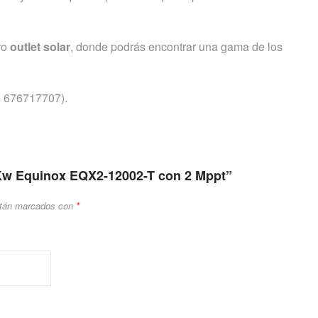
ro
outlet solar
, donde podrás encontrar una gama de los
676717707).
12Kw Equinox EQX2-12002-T con 2 Mppt”
stán marcados con
*