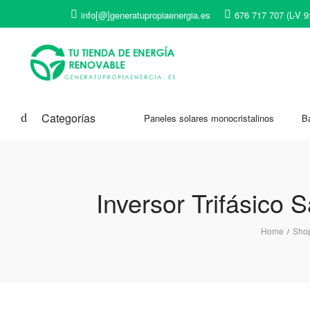
info[@]generatupropiaenergia.es
676 717 707 (L-V 9
Categorías
Paneles solares monocristalinos
Ba
Inversor Trifásico
Home
Sho
/