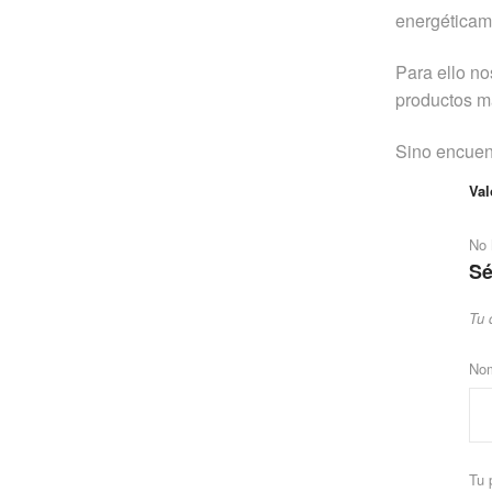
energéticame
Para ello no
productos má
Sino encuen
Val
No 
Sé
Tu 
No
Tu 