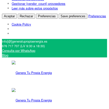
Gestionar {vendor_count} proveedores
Leer más sobre estos propósitos
Preferencias
Aceptar
Rechazar
Preferencias
Save preferences
Cookie Policy
info[@]generatupropiaenergia.es
676 717 707 (L-V 9:30 a 18:30)
Consulta por WhatsApp
Blog