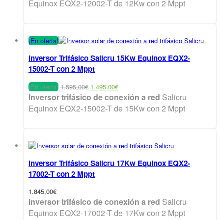
Equinox EQX2-12002-T de 12Kw con 2 Mppt
¡En oferta!
Inversor Trifásico Salicru 15Kw Equinox EQX2-
15002-T con 2 Mppt
El
El
¡En oferta!
1.595,00
€
1.495,00
€
precio
precio
Inversor trifásico de conexión a red
Salicru
original
actual
Equinox EQX2-15002-T de 15Kw con 2 Mppt
era:
es:
1.595,00€.
1.495,00€.
Inversor Trifásico Salicru 17Kw Equinox EQX2-
17002-T con 2 Mppt
1.845,00
€
Inversor trifásico de conexión a red
Salicru
Equinox EQX2-17002-T de 17Kw con 2 Mppt