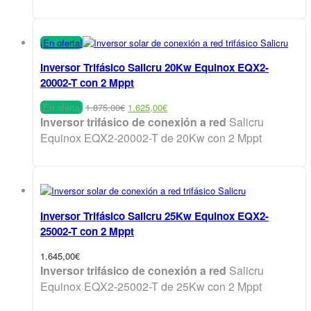
¡En oferta!
Inversor Trifásico Salicru 20Kw Equinox EQX2-
20002-T con 2 Mppt
El
El
¡En oferta!
1.875,00
€
1.625,00
€
precio
precio
Inversor trifásico de conexión a red
Salicru
original
actual
Equinox EQX2-20002-T de 20Kw con 2 Mppt
era:
es:
1.875,00€.
1.625,00€.
Inversor Trifásico Salicru 25Kw Equinox EQX2-
25002-T con 2 Mppt
1.645,00
€
Inversor trifásico de conexión a red
Salicru
Equinox EQX2-25002-T de 25Kw con 2 Mppt