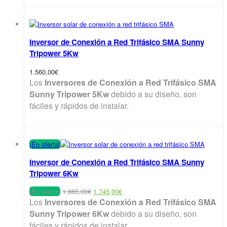
Inversor de Conexión a Red Trifásico SMA Sunny
Tripower 5Kw
1.560,00
€
Los
Inversores de Conexión a Red Trifásico SMA
Sunny Tripower 5Kw
debido a su diseño, son
fáciles y rápidos de instalar.
¡En oferta!
Inversor de Conexión a Red Trifásico SMA Sunny
Tripower 6Kw
El
El
¡En oferta!
1.865,00
€
1.745,00
€
precio
precio
Los
Inversores de Conexión a Red Trifásico SMA
original
actual
Sunny Tripower 6Kw
debido a su diseño, son
era:
es:
fáciles y rápidos de instalar.