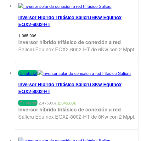
Inversor Hibrido Trifásico Salicru 6Kw Equinox
EQX2-6002-HT
1.965,00
€
Inversor híbrido trifásico de conexión a red
Salicru Equinox EQX2-6002-HT de 6Kw con 2 Mppt
¡En oferta!
Inversor Hibrido Trifásico Salicru 8Kw Equinox
EQX2-8002-HT
El
El
¡En oferta!
2.475,00
€
2.345,00
€
precio
precio
Inversor híbrido trifásico de conexión a red
original
actual
Salicru Equinox EQX2-8002-HT de 8Kw con 2 Mppt.
era:
es:
2.475,00€.
2.345,00€.