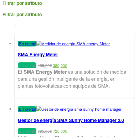
Filtrar por atributo
Filtrar por atributo
¡En oferta!
SMA Energy Meter
El
El
¡En oferta!
485,00
€
380,00
€
precio
precio
El
SMA Energy Meter
es una solución de medida
original
actual
para una gestión inteligente de la energía, en
era:
es:
plantas fotovoltaicas con equipos de SMA.
485,00€.
380,00€.
¡En oferta!
Gestor de energía SMA Sunny Home Manager 2.0
El
El
¡En oferta!
795,00
€
725,00
€
precio
precio