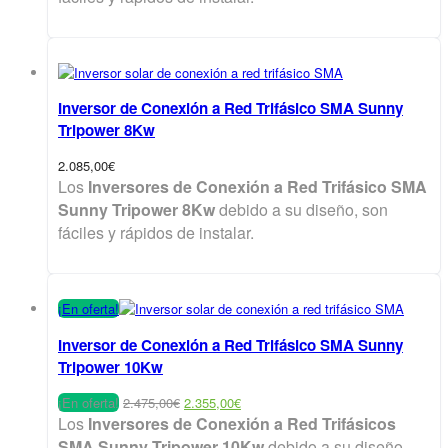
1.865,00€.
1.745,00€.
Inversor de Conexión a Red Trifásico SMA Sunny
Tripower 8Kw
2.085,00
€
Los
Inversores de Conexión a Red Trifásico SMA
Sunny Tripower 8Kw
debido a su diseño, son
fáciles y rápidos de instalar.
¡En oferta!
Inversor de Conexión a Red Trifásico SMA Sunny
Tripower 10Kw
El
El
¡En oferta!
2.475,00
€
2.355,00
€
precio
precio
Los
Inversores de Conexión a Red Trifásicos
original
actual
SMA Sunny Tripower 10Kw
debido a su diseño,