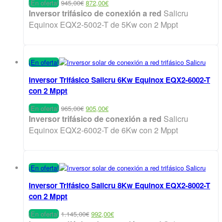
El
El
¡En oferta!
945,00
€
872,00
€
precio
precio
Inversor trifásico de conexión a red
Salicru
original
actual
Equinox EQX2-5002-T de 5Kw con 2 Mppt
era:
es:
945,00€.
872,00€.
¡En oferta!
Inversor Trifásico Salicru 6Kw Equinox EQX2-6002-T
con 2 Mppt
El
El
¡En oferta!
965,00
€
905,00
€
precio
precio
Inversor trifásico de conexión a red
Salicru
original
actual
Equinox EQX2-6002-T de 6Kw con 2 Mppt
era:
es:
965,00€.
905,00€.
¡En oferta!
Inversor Trifásico Salicru 8Kw Equinox EQX2-8002-T
con 2 Mppt
El
El
¡En oferta!
1.145,00
€
992,00
€