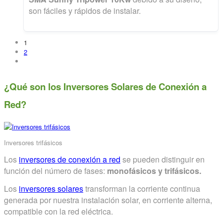
era:
es:
son fáciles y rápidos de instalar.
2.475,00€.
2.355,00€.
1
2
¿Qué son los Inversores Solares de Conexión a
Red?
Inversores trifásicos
Los
inversores de conexión a red
se pueden distinguir en
función del número de fases:
monofásicos y trifásicos.
Los
inversores solares
transforman la corriente continua
generada por nuestra instalación solar, en corriente alterna,
compatible con la red eléctrica.