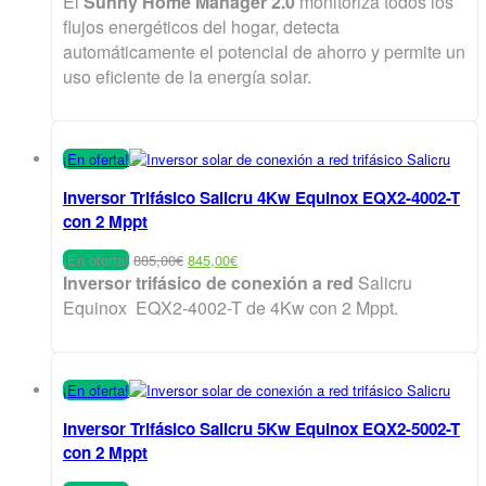
El
Sunny Home Manager 2.0
monitoriza todos los
original
actual
flujos energéticos del hogar, detecta
era:
es:
automáticamente el potencial de ahorro y permite un
795,00€.
725,00€.
uso eficiente de la energía solar.
¡En oferta!
Inversor Trifásico Salicru 4Kw Equinox EQX2-4002-T
con 2 Mppt
El
El
¡En oferta!
885,00
€
845,00
€
precio
precio
Inversor trifásico de conexión a red
Salicru
original
actual
Equinox EQX2-4002-T de 4Kw con 2 Mppt.
era:
es:
885,00€.
845,00€.
¡En oferta!
Inversor Trifásico Salicru 5Kw Equinox EQX2-5002-T
con 2 Mppt