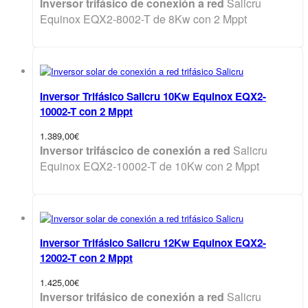
precio
precio
Inversor trifásico de conexión a red
Salicru
original
actual
Equinox EQX2-8002-T de 8Kw con 2 Mppt
era:
es:
1.145,00€.
992,00€.
Inversor Trifásico Salicru 10Kw Equinox EQX2-
10002-T con 2 Mppt
1.389,00
€
Inversor trifáscico de conexión a red
Salicru
Equinox EQX2-10002-T de 10Kw con 2 Mppt
Inversor Trifásico Salicru 12Kw Equinox EQX2-
12002-T con 2 Mppt
1.425,00
€
Inversor trifásico de conexión a red
Salicru