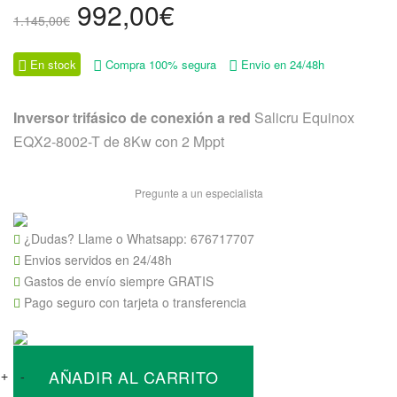
El
El
992,00
€
1.145,00
€
precio
precio
original
actual
En stock
Compra 100% segura
Envio en 24/48h
era:
es:
1.145,00€.
992,00€.
Inversor trifásico de conexión a red
Salicru Equinox
EQX2-8002-T de 8Kw con 2 Mppt
Pregunte a un especialista
¿Dudas? Llame o Whatsapp:
676717707
Envios servidos en 24/48h
Gastos de envío siempre GRATIS
Pago seguro con tarjeta o transferencia
Inversor
AÑADIR AL CARRITO
Trifásico
+
-