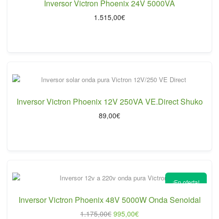
Inversor Victron Phoenix 24V 5000VA
1.515,00
€
Inversor Victron Phoenix 12V 250VA VE.Direct Shuko
89,00
€
¡En oferta!
Inversor Victron Phoenix 48V 5000W Onda Senoidal
El
El
1.175,00
€
995,00
€