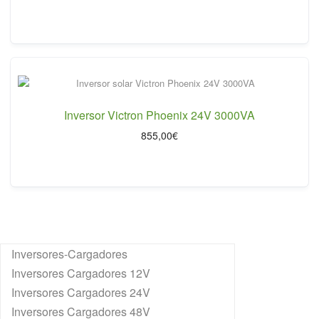
precio
precio
original
actual
era:
es:
1.175,00€.
995,00€.
Inversor Victron Phoenix 24V 3000VA
855,00
€
Inversores-Cargadores
Inversores Cargadores 12V
Inversores Cargadores 24V
Inversores Cargadores 48V