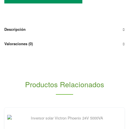
Salicru
8Kw
Equinox
EQX2-
8002-
Descripción
T
con
Valoraciones (0)
2
Mppt
cantidad
Productos Relacionados