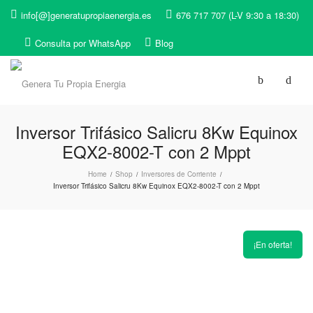
info[@]generatupropiaenergia.es
676 717 707 (L-V 9:30 a 18:30)
Consulta por WhatsApp
Blog
Inversor Trifásico Salicru 8Kw Equinox
EQX2-8002-T con 2 Mppt
Home
Shop
Inversores de Corriente
/
/
/
Inversor Trifásico Salicru 8Kw Equinox EQX2-8002-T con 2 Mppt
¡En oferta!